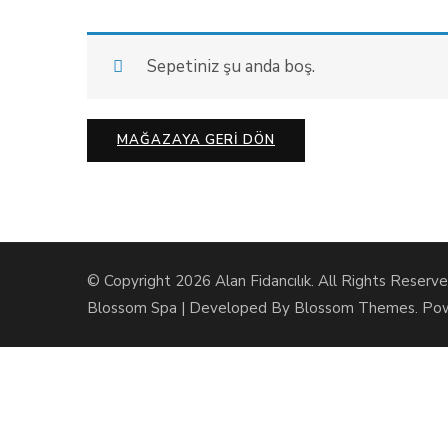
Sepetiniz şu anda boş.
MAĞAZAYA GERI DÖN
© Copyright 2026
Alan Fidancılık
. All Rights Reserve
Blossom Spa | Developed By
Blossom Themes
. Po