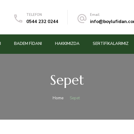
TELEFON
Email
0544 232 0244
info@boylufidan.c
I
BADEM FIDANI
HAKKIMIZDA
SERTİFİKALARIMIZ
Sepet
Home
Sepet