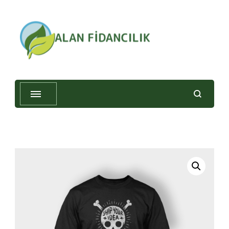
Alan Fidancılık
🔍