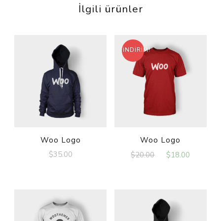
İlgili ürünler
İNDIRIM!
Woo Logo
Woo Logo
$
35.00
$
20.00
$
18.00